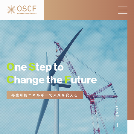
O
ne
S
tep to
C
hange the
F
uture
再生可能エネルギーで未来を変える
scroll